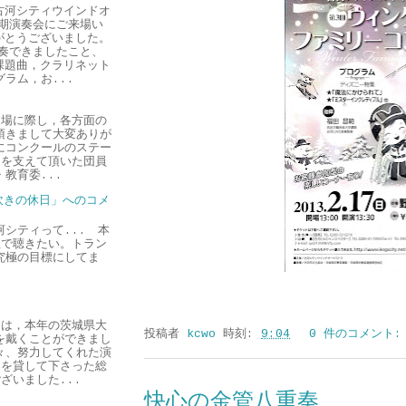
古河シティウインドオ
期演奏会にご来場い
がとうございました。
奏できましたこと、
課題曲，クラリネット
ラム，お...
】
場に際し，各方面の
頂きまして大変ありが
にコンクールのステー
ちを支えて頂いた団員
教育委...
ット吹きの休日」へのコメ
古河シティって... 本
生で聴きたい。トラン
究極の目標にしてま
は，本年の茨城県大
投稿者
kcwo
時刻:
9:04
0 件のコメント
を戴くことができまし
々、努力してくれた演
器を貸して下さった総
ざいました...
快心の金管八重奏