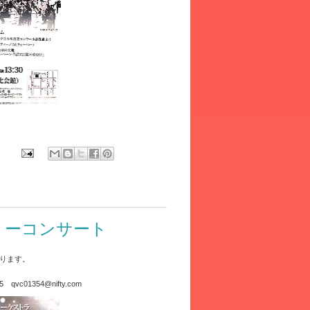
:
リーコンサート
ります。
105
qvc01354@nifty.com