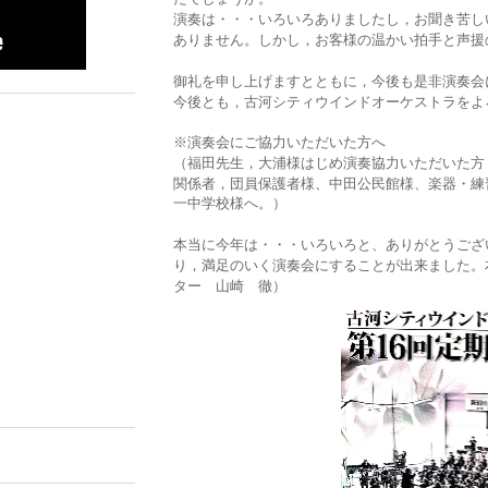
演奏は・・・いろいろありましたし，お聞き苦し
ありません。しかし，お客様の温かい拍手と声援
御礼を申し上げますとともに，今後も是非演奏会
今後とも，古河シティウインドオーケストラをよ
※演奏会にご協力いただいた方へ
（福田先生，大浦様はじめ演奏協力いただいた方
関係者，団員保護者様、中田公
民館様、楽器・練
一中学校様へ。）
本当に今年は・・・いろいろと、ありがとうござ
り，満足のいく演奏会にすることが出来ました。
ター 山崎 徹）