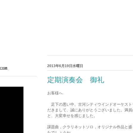
2013年6月19日水曜日
tream
定期演奏会 御礼
お客様へ
足下の悪い中、古河シティウインドオーケスト
だきまして、
誠にありがとうございました。満員
と、大変幸せを感じました。
課題曲，クラリネットソロ，オリジナル作品と盛
たでしょうか。