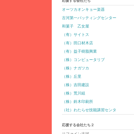
応援する会社たち
オーツカオンキョー楽器
古河第一バッティングセンター
和菓子 乙女屋
（有）サイトス
（有）田口材木店
（有）益子樹脂興業
（株）コンピュータリブ
（株）ナガツカ
（株）丘里
（株）吉田建設
（株）荒川組
（株）鈴木印刷所
（社）わたらせ技能講習センタ
応援する会社たち２