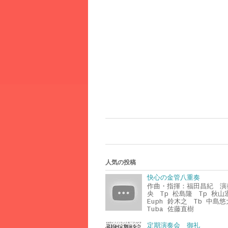
人気の投稿
快心の金管八重奏
作曲・指揮：福田昌紀 演
央 Tp 松島隆 Tp 秋
Euph 鈴木之 Tb 中島
Tuba 佐藤直樹
定期演奏会 御礼