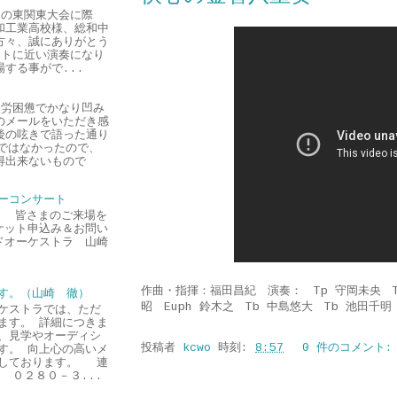
の東関東大会に際
和工業高校様、総和中
方々、誠にありがとう
ストに近い演奏になり
する事がで...
労困憊でかなり凹み
のメールをいただき感
後の呟きで語った通り
ではなかったので、
得出来ないもので
ーコンサート
午後 皆さまのご来場を
ケット申込み＆お問い
ドオーケストラ 山崎
作曲・指揮：福田昌紀 演奏： Tp 守岡未央 Tp
す。（山崎 徹）
昭 Euph 鈴木之 Tb 中島悠大 Tb 池田千明
ケストラでは、ただ
ます。 詳細につきま
、見学やオーディシ
投稿者
kcwo
時刻:
8:57
0 件のコメント
す。 向上心の高いメ
にしております。 連
２８０－３...