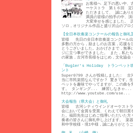
お客様へ 足下の悪い中、
ーケストラ 第１６回 定
ただきまして、 誠にあり
満員の皆様の拍手の中、演
大変幸せを感じました。 
ソロ，オリジナル作品と盛り沢山のプログ
【全日本吹奏楽コンクールの報告と御礼
皆様 先日の全日本吹奏楽コンクール出
多数の方から，励ましのお言葉，応援を
とうございました。おかげさまで，無事
ジに立つ事ができました。 また，私た
の家族，古河市長様をはじめ，文化協会・
「Bugler's Holiday トランペ
ント
Super0799 さんが投稿しました: 
当に市民楽団なんですか？ 驚きです。
ペットを趣味でやってますが、この曲を
す。 タンギング... 練習しなきゃ...
http://www.youtube.com/use...
大会報告（県大会）と御礼
皆様 古河シティウインドオーケストラ
会において金賞を受賞、くわえて朝日賞
た。福田先生はじめご指導いただいた方
奏者の皆さんに御礼申し上げます。 楽
和中学校様・境1中様，誠にありがとうご
御 礼 （山崎 徹）