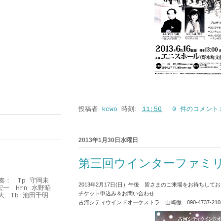
投稿者
kcwo
時刻:
11:50
0 件のコメント
2013年1月30日水曜日
第三回ウインターファミ
奏： Tp 守岡未
2013年2月17日(日）午後
皆さまのご来場をお待ちしてお
山宏一 Hrn 水野昭
チケット申込み＆お問い合わせ
悠大 Tb 池田千明
古河シティウインドオーケストラ 山崎徹
090-4737-2