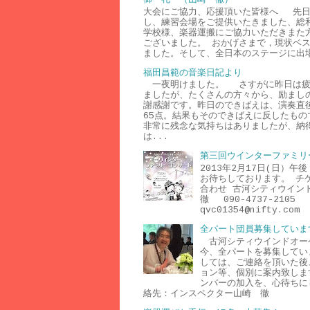
大会にご協力、応援頂いた皆様へ 先日
し、練習会場をご提供いたきました、総
学校様、楽器運搬にご協力いただきまた
ございました。 おかげさまで，現状ベ
ました。そして、全日本のステージに出場
福田昌範の音楽日記より
一夜明けました。 さすがに昨日は疲
ましたが、たくさんの方々から、励まし
謝感謝です。昨日のできばえは、演奏直
65点。結果もそのできばえに反したもの
非常に残念な気持ちはありましたが、納
は...
第三回ウインターファミリ
2013年2月17日(日）
お待ちしております。 チ
合わせ 古河シティウイン
徹 090-4737-2105
qvc01354@nifty.com
全パート団員募集していま
古河シティウインドオー
今、全パートを募集してい
しては、ご連絡を頂いた後
ョン等、個別に案内致しま
ンバーの加入を、心待ち
絡先：インスペクター山崎 徹 ０