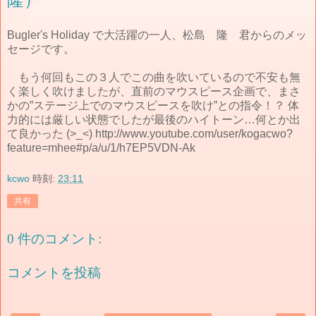
Bugler's Holiday で大活躍の一人、松島 隆 君からのメッ
セージです。
もう何回もこの３人でこの曲を吹いているので不安も無
く楽しく吹けましたが、直前のマウスピース企画で、まさ
かの”ステージ上でのマウスピースを吹け”との指令！？ 体
力的には厳しい状態でしたが最後のハイトーン…何とか出
て良かった (>_<) http://www.youtube.com/user/kogacwo?
feature=mhee#p/a/u/1/h7EP5VDN-Ak
kcwo
時刻:
23:11
共有
0 件のコメント:
コメントを投稿