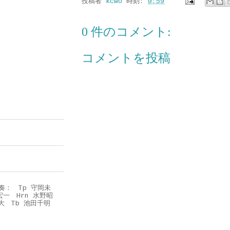
投稿者
kcwo
時刻:
0:59
0 件のコメント:
コメントを投稿
奏： Tp 守岡未
山宏一 Hrn 水野昭
悠大 Tb 池田千明