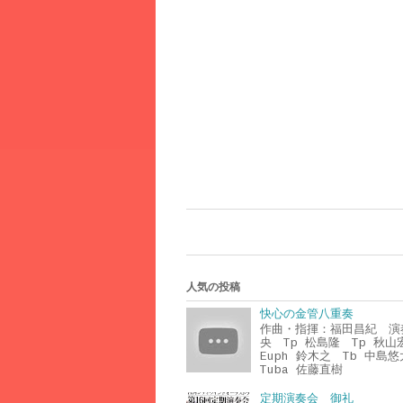
人気の投稿
快心の金管八重奏
作曲・指揮：福田昌紀 演
央 Tp 松島隆 Tp 秋
Euph 鈴木之 Tb 中島
Tuba 佐藤直樹
定期演奏会 御礼