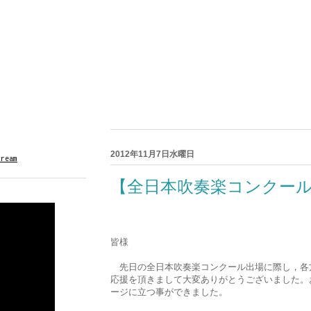
2012年11月7日水曜日
tream
【全日本吹奏楽コンクー
皆様
先日の全日本吹奏楽コンクール出場に際し，各
応援を頂きまして大変ありがとうございました。
ージに立つ事ができました。