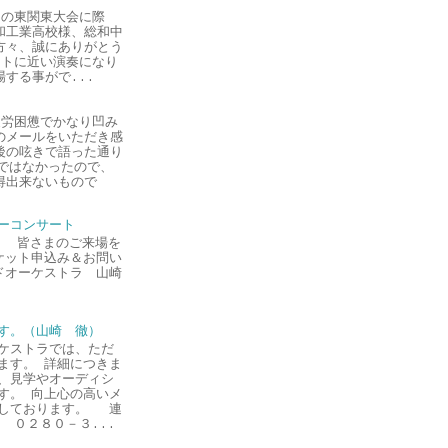
の東関東大会に際
和工業高校様、総和中
方々、誠にありがとう
ストに近い演奏になり
する事がで...
労困憊でかなり凹み
のメールをいただき感
後の呟きで語った通り
ではなかったので、
得出来ないもので
ーコンサート
午後 皆さまのご来場を
ケット申込み＆お問い
ドオーケストラ 山崎
す。（山崎 徹）
ケストラでは、ただ
ます。 詳細につきま
、見学やオーディシ
す。 向上心の高いメ
にしております。 連
２８０－３...