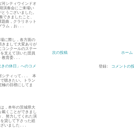
古河シティウインドオ
期演奏会にご来場い
がとうございました。
奏できましたこと、
課題曲，クラリネット
ラム，お...
】
場に際し，各方面の
頂きまして大変ありが
にコンクールのステー
次の投稿
ホーム
ちを支えて頂いた団員
教育委...
ット吹きの休日」へのコメ
登録:
コメントの投稿
古河シティって... 本
生で聴きたい。トラン
究極の目標にしてま
は，本年の茨城県大
を戴くことができまし
々、努力してくれた演
器を貸して下さった総
ざいました...