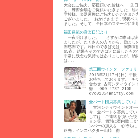
大会にご協力、応援頂いた皆様へ 先日
し、練習会場をご提供いたきました、総
学校様、楽器運搬にご協力いただきまた
ございました。 おかげさまで，現状ベ
ました。そして、全日本のステージに出場
福田昌範の音楽日記より
一夜明けました。 さすがに昨日は疲
ましたが、たくさんの方々から、励まし
謝感謝です。昨日のできばえは、演奏直
65点。結果もそのできばえに反したもの
非常に残念な気持ちはありましたが、納
は...
第三回ウインターファミリ
2013年2月17日(日）
お待ちしております。 チ
合わせ 古河シティウイン
徹 090-4737-2105
qvc01354@nifty.com
全パート団員募集していま
古河シティウインドオー
今、全パートを募集してい
しては、ご連絡を頂いた後
ョン等、個別に案内致しま
ンバーの加入を、心待ち
絡先：インスペクター山崎 徹 ０