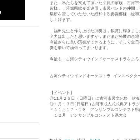
また，私たちを支えて頂いた団員の家族，古河市
皆様，，茨城県吹奏楽連盟，市民バンドの仲間，
場所を貸していただいた総和中吹奏楽部様，総和
し上げます。
福田先生と作り上げた演奏は，銀賞に輝きまし
全力は出したと思いますが，まだまだ発展の余地
今後さらに良い演奏ができるように，そして全日
奏を磨いて頑張ってまいります。
今後も，古河シティウインドオーケストラをよろ
古河シティウインドオーケストラ インスペクタ
【イベント】
◎11月２６日（日曜日）に古河市民文化祭 吹奏
◎１月１３日(日曜日)古河市成人式式典アトラ
＊１１月１７・１８ アンサンブルコンテスト県
１２月 アンサンブルコンテスト県大会