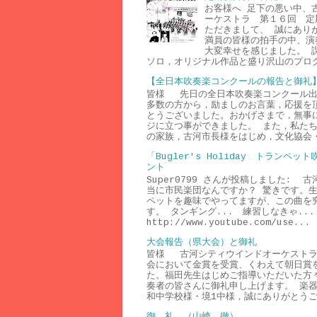
お客様へ 足下の悪い中、
ーケストラ 第１６回 定
ただきまして、 誠にあり
満員の皆様の拍手の中、演
大変幸せを感じました。 
ソロ，オリジナル作品と盛り沢山のプログ
【全日本吹奏楽コンクールの報告と御礼
皆様 先日の全日本吹奏楽コンクール出
多数の方から，励ましのお言葉，応援を
とうございました。おかげさまで，無事
ジに立つ事ができました。 また，私た
の家族，古河市長様をはじめ，文化協会・
「Bugler's Holiday トランペ
ント
Super0799 さんが投稿しました: 
当に市民楽団なんですか？ 驚きです。
ペットを趣味でやってますが、この曲を
す。 タンギング... 練習しなきゃ...
http://www.youtube.com/use...
大会報告（県大会）と御礼
皆様 古河シティウインドオーケストラ
会において金賞を受賞、くわえて朝日賞
た。福田先生はじめご指導いただいた方
奏者の皆さんに御礼申し上げます。 楽
和中学校様・境1中様，誠にありがとうご
御 礼 （山崎 徹）