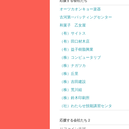
応援する会社たち
オーツカオンキョー楽器
古河第一バッティングセンター
和菓子 乙女屋
（有）サイトス
（有）田口材木店
（有）益子樹脂興業
（株）コンピュータリブ
（株）ナガツカ
（株）丘里
（株）吉田建設
（株）荒川組
（株）鈴木印刷所
（社）わたらせ技能講習センタ
応援する会社たち２